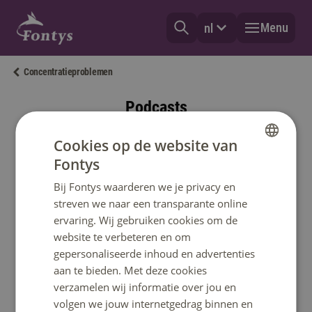
Menu
nl
Concentratieproblemen
Podcasts
Podcasts over omgaan met
Cookies op de website van
concentratieproblemen
Fontys
DUTCH
Bij Fontys waarderen we je privacy en
ENGLISH
streven we naar een transparante online
ervaring. Wij gebruiken cookies om de
website te verbeteren en om
gepersonaliseerde inhoud en advertenties
aan te bieden. Met deze cookies
verzamelen wij informatie over jou en
volgen we jouw internetgedrag binnen en
Wat haalt jou uit je concentratie? Misschien zijn