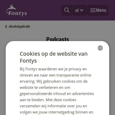
Menu
nl
Alcoholgebruik
Podcasts
Podcast over alcoholgebruik
Cookies op de website van
Fontys
DUTCH
Bij Fontys waarderen we je privacy en
ENGLISH
streven we naar een transparante online
ervaring. Wij gebruiken cookies om de
website te verbeteren en om
gepersonaliseerde inhoud en advertenties
aan te bieden. Met deze cookies
verzamelen wij informatie over jou en
Hoe slecht is alcoholgebruik nu echt? En hoe
volgen we jouw internetgedrag binnen en
beïnvloedt het je mentale gezondheid? Dit wordt