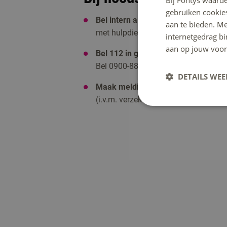
Bij Fontys waarde
gebruiken cookie
Bel intern alarmnummer 08850-771
aan te bieden. M
met hulpdiensten en verleent toegang
internetgedrag b
aan op jouw voor
Bel 112 in geval van spoed.
Geen spo
Bel 0900-88-44;
DETAILS WE
Maak melding van een ongeval
via 
(i.v.m. verzekering).