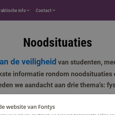
raktische info
Contact
Noodsituaties
an de veiligheid
van studenten, me
jkste informatie rondom noodsituaties 
den we aandacht aan drie thema's: fysi
de website van Fontys
en Fontyslocatie