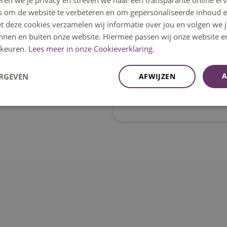
ren we je privacy en streven we naar een transparante online erv
s om de website te verbeteren en om gepersonaliseerde inhoud e
19.
De meldkamer schakelt snel
et deze cookies verzamelen wij informatie over jou en volgen we
Wegens nog niet acce
 aan de poort;
innen en buiten onze website. Hiermee passen wij onze website e
cookies is de YouTub
keuren.
Lees meer in onze Cookieverklaring.
ed maar wel politie spreken?
zichtbaar
A
ERGEVEN
AFWIJZEN
het
formulier incident registratie