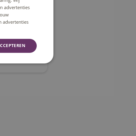
aring. Wij
n advertenties
ENGLISH
 jouw
pteren van de
n advertenties
e video niet
.
CCEPTEREN