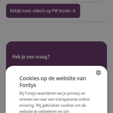
Bekijk meer video’s op PW Inside
Heb je een vraag?
Het klantcontactcentrum helpt je graag verder.
Bereikbaar op ma t/m vrij 08:30u – 17:00u uur.
Cookies op de website van
Telefonisch bereikbaar tot 12:30u.
Fontys
DUTCH
Bij Fontys waarderen we je privacy en
ENGLISH
Bel: 08850 80000
streven we naar een transparante online
ervaring. Wij gebruiken cookies om de
website te verbeteren en om
WhatsApp