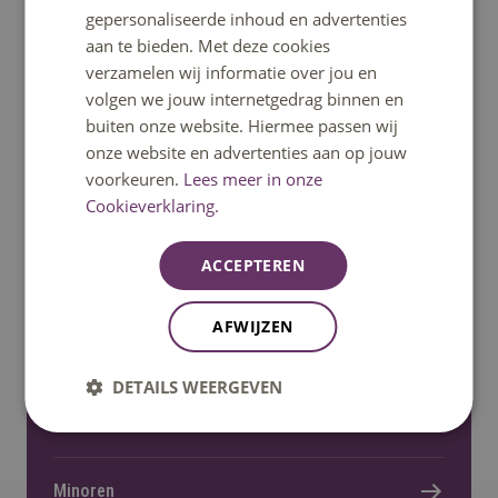
gepersonaliseerde inhoud en advertenties
aan te bieden. Met deze cookies
Signal
verzamelen wij informatie over jou en
volgen we jouw internetgedrag binnen en
Stuur een mail
buiten onze website. Hiermee passen wij
onze website en advertenties aan op jouw
voorkeuren.
Lees meer in onze
Stel een vraag
Cookieverklaring.
ACCEPTEREN
Ga snel naar
AFWIJZEN
Home
DETAILS WEERGEVEN
Opleidingen
Minoren