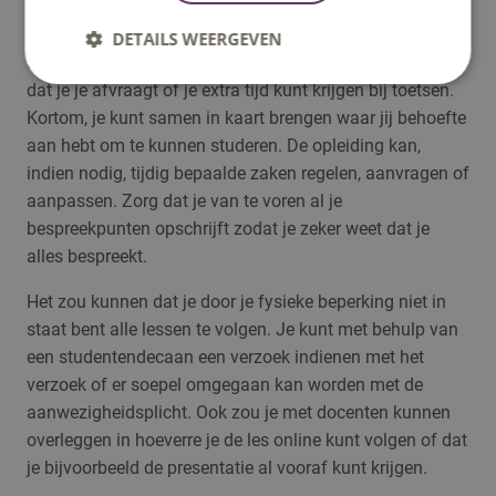
tegemoet te komen aan jouw ondersteuningsvraag. Het
kan bijvoorbeeld zo zijn dat je vragen hebt over de
DETAILS WEERGEVEN
toegankelijkheid van de collegezaal met een rolstoel, of
dat je je afvraagt of je extra tijd kunt krijgen bij toetsen.
Kortom, je kunt samen in kaart brengen waar jij behoefte
aan hebt om te kunnen studeren. De opleiding kan,
indien nodig, tijdig bepaalde zaken regelen, aanvragen of
aanpassen. Zorg dat je van te voren al je
bespreekpunten opschrijft zodat je zeker weet dat je
alles bespreekt.
Het zou kunnen dat je door je fysieke beperking niet in
staat bent alle lessen te volgen. Je kunt met behulp van
een studentendecaan een verzoek indienen met het
verzoek of er soepel omgegaan kan worden met de
aanwezigheidsplicht. Ook zou je met docenten kunnen
overleggen in hoeverre je de les online kunt volgen of dat
je bijvoorbeeld de presentatie al vooraf kunt krijgen.