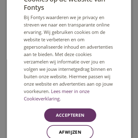
Fontys
DUTCH
Bij Fontys waarderen we je privacy en
ENGLISH
streven we naar een transparante online
ervaring. Wij gebruiken cookies om de
website te verbeteren en om
gepersonaliseerde inhoud en advertenties
Wat kun je zelf doen?
aan te bieden. Met deze cookies
Bij Fontys vinden we het belangrijk dat je zelf de regie
verzamelen wij informatie over jou en
houdt over je studie. Dit houdt ook in dat je zelf bepaalt
volgen we jouw internetgedrag binnen en
of je wel/niet aan anderen vertelt dat je een lichamelijke
buiten onze website. Hiermee passen wij
beperking of ziekte hebt. We adviseren echter wel enige
onze website en advertenties aan op jouw
mate van openheid, dit bevordert de samenwerking met
voorkeuren.
Lees meer in onze
je medestudenten en docenten. Mocht je het spannend
Cookieverklaring.
vinden om het te vertellen, dan kan je studentcoach de
eerste stap zijn.
ACCEPTEREN
Wanneer je contact opneemt met je opleiding of een
AFWIJZEN
studentendecaan, kun je kijken wat er nodig is om