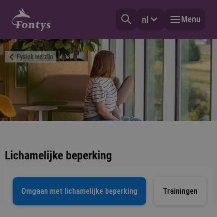
Menu
nl
Fysiek welzijn
Lichamelijke beperking
Omgaan met lichamelijke beperking
Trainingen