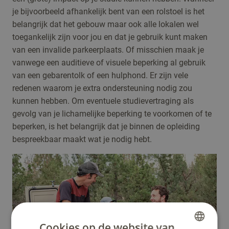
je bijvoorbeeld afhankelijk bent van een rolstoel is het
belangrijk dat het gebouw maar ook alle lokalen wel
toegankelijk zijn voor jou en dat je gebruik kunt maken
van een invalide parkeerplaats. Of misschien maak je
vanwege een auditieve of visuele beperking al gebruik
van een gebarentolk of een hulphond. Er zijn vele
redenen waarom je extra ondersteuning nodig zou
kunnen hebben. Om eventuele studievertraging als
gevolg van je lichamelijke beperking te voorkomen of te
beperken, is het belangrijk dat je binnen de opleiding
bespreekbaar maakt wat je nodig hebt.
Cookies op de website van