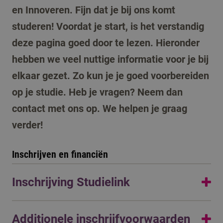
en Innoveren. Fijn dat je bij ons komt
studeren! Voordat je start, is het verstandig
deze pagina goed door te lezen. Hieronder
hebben we veel nuttige informatie voor je bij
elkaar gezet. Zo kun je je goed voorbereiden
op je studie. Heb je vragen? Neem dan
contact met ons op. We helpen je graag
verder!
Inschrijven en financiën
Inschrijving Studielink
Je hebt je aangemeld voor een opleiding. Dat betekent
Additionele inschrijfvoorwaarden
NIET dat je al ingeschreven bent. Je bent pas