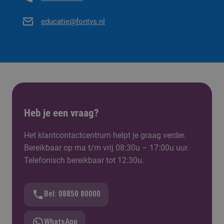
en werkt nauw samen met medewerkers van
Fontys. Interesse? Mail ons (
cvm@fontys.nl
) en
educatie@fontys.nl
wij vertellen jou alle ins en outs over onze diverse
medezeggenschapsraden.
Wegens nog niet accepteren van de
cookies is de YouTube video niet
Heb je een vraag?
zichtbaar.
Het klantcontactcentrum helpt je graag verder.
Bereikbaar op ma t/m vrij 08:30u – 17:00u uur.
Telefonisch bereikbaar tot 12:30u.
Bel: 08850 80000
WhatsApp