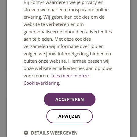
Bij Fontys waarderen we je privacy en
ENGLISH
streven we naar een transparante online
ervaring. Wij gebruiken cookies om de
Naar de Quickscan
website te verbeteren en om
gepersonaliseerde inhoud en advertenties
Naar het raamwerk HLO
aan te bieden. Met deze cookies
verzamelen wij informatie over jou en
volgen we jouw internetgedrag binnen en
Complextool
buiten onze website. Hiermee passen wij
onze website en advertenties aan op jouw
voorkeuren.
Lees meer in onze
Cookieverklaring.
Route 3: Evalueren en doorontwikkelen
ACCEPTEREN
• Wil je de verschillende onderdelen
van een HLO evalueren om de
AFWIJZEN
huidige situatie met de gewenste
situatie te vergelijken?
DETAILS WEERGEVEN