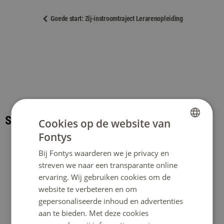
Goede start: Zij-instroomtraject Lerarenopleiding
Studentbegeleiding
Cookies op de website van
Fontys
DUTCH
Studentbegeleiding
Bij Fontys waarderen we je privacy en
ENGLISH
streven we naar een transparante online
ervaring. Wij gebruiken cookies om de
Begeleiding en ondersteuning
website te verbeteren en om
gepersonaliseerde inhoud en advertenties
Bij Fontys kijken we graag
samen met jou wat je
aan te bieden. Met deze cookies
Studeren met een functionele
nodig hebt om zo succesvol mogelijk te kunnen