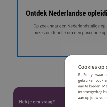
Ontdek Nederlandse opleid
Op zoek naar een Nederlandstalige opl
onze zoekfunctie om een passende ople
Cookies op 
Bij Fontys waarde
gebruiken cookie
aan te bieden. M
internetgedrag b
aan op jouw voor
Heb je een vraag?