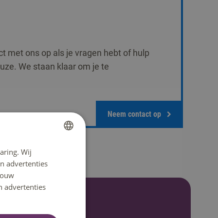
 met ons op als je vragen hebt of hulp
euze. We staan klaar om je te
Neem contact op
aring. Wij
DUTCH
n advertenties
ENGLISH
 jouw
n advertenties