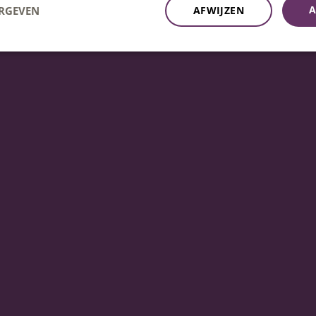
A
ERGEVEN
AFWIJZEN
kbaar op ma t/m vrij 08:30u – 17:00u uur.