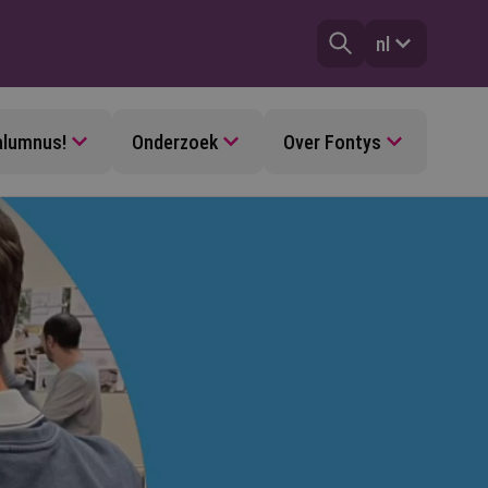
nl
alumnus!
Onderzoek
Over Fontys