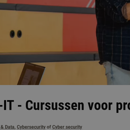
-IT - Cursussen voor pr
 & Data
,
Cybersecurity
of
Cyber security