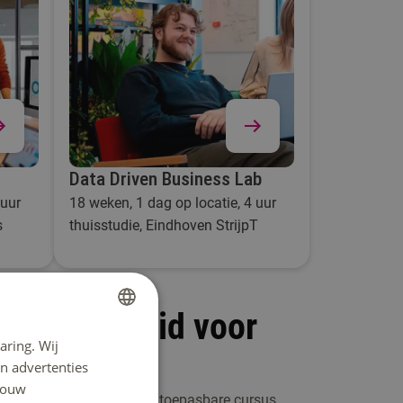
Data Driven Business Lab
 uur
18 weken, 1 dag op locatie, 4 uur
s
thuisstudie, Eindhoven StrijpT
weerbaarheid voor
aring. Wij
DUTCH
n advertenties
ENGLISH
 jouw
oit. Volg een compacte en toepasbare cursus