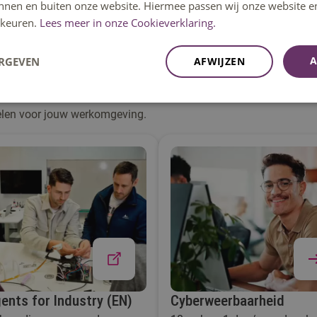
innen en buiten onze website. Hiermee passen wij onze website e
Cyberweerbaarheid, geschikt vo
keuren.
Lees meer in onze Cookieverklaring.
mgeving zowel veilig als
wil verdiepen in digitale veilig
en en netwerken beschermt
achtergrond in IT.
A
ERGEVEN
AFWIJZEN
nnis beter benut en
okale (on-premise) oplossingen,
mbinatie van theorie en praktijk
kelen voor jouw werkomgeving.
ents for Industry (EN)
Cyberweerbaarheid