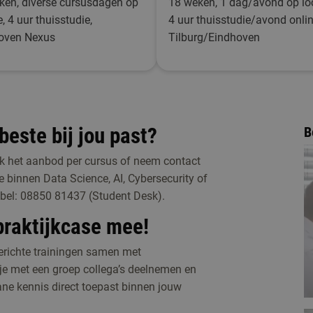
ken, diverse cursusdagen op
18 weken, 1 dag/avond op loc
e, 4 uur thuisstudie,
4 uur thuisstudie/avond onlin
oven Nexus
Tilburg/Eindhoven
beste bij jou past?
B
ijk het aanbod per cursus of neem contact
e binnen Data Science, AI, Cybersecurity of
 bel: 08850 81437 (Student Desk).
praktijkcase mee!
gerichte trainingen samen met
 je met een groep collega’s deelnemen en
ne kennis direct toepast binnen jouw