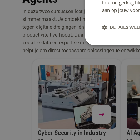
internetgedrag b
aan op jouw voor
In deze twee cursussen leer je hoe je jouw productieo
slimmer maakt. Je ontdekt hoe je industriële system
DETAILS WE
tegen digitale dreigingen, én hoe je met AI-agenten ke
productiviteit verhoogt. Daarbij werk je met veilige, l
zodat je data en expertise in eigen hand houdt. De co
helpt je om direct toepasbare oplossingen te ontwik
Cyber Security in Industry
AI Ag