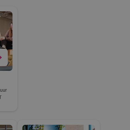
 uur
T