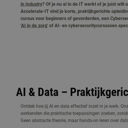
in Industry
?
Of je nu al in de IT werkt of je juist wil
Accelerate-IT vind je korte, praktijkgerichte oplei
cursus voor beginners of gevorderden, een Cyberse
'AI in de zorg'
of AI- en cybersecuritycursussen spec
AI & Data – Praktijkgeri
Ontdek hoe jij AI en data effectief inzet in je werk. 
werkenden die praktische toepassingen zoeken, zonder
Geen abstracte theorie, maar hands-on leren over dat