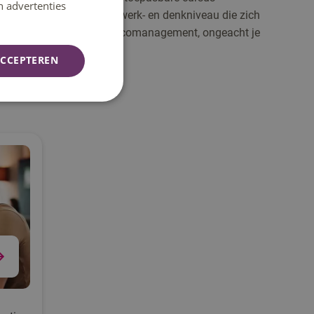
n advertenties
or iedereen met een hbo-werk- en denkniveau die zich
heid, ethisch hacken en risicomanagement, ongeacht je
CCEPTEREN