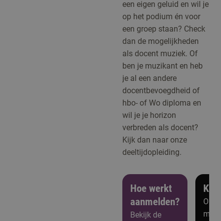
een eigen geluid en wil je
op het podium én voor
een groep staan? Check
dan de mogelijkheden
als docent muziek. Of
ben je muzikant en heb
je al een andere
docentbevoegdheid of
hbo- of Wo diploma en
wil je je horizon
verbreden als docent?
Kijk dan naar onze
deeltijdopleiding.
Hoe werkt
Ken
aanmelden?
Open
meer
Bekijk de