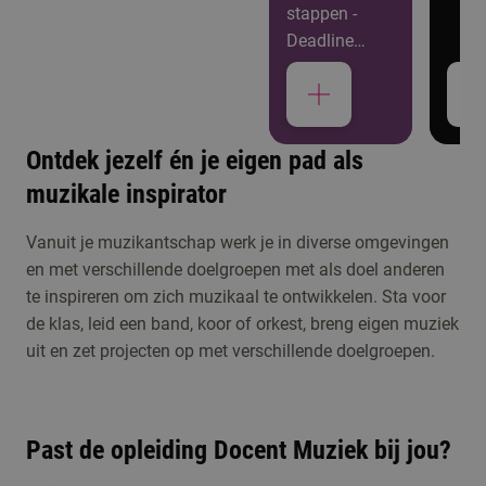
stappen -
Deadline
aanmelden: 1
mei
Ontdek jezelf én je eigen pad als
muzikale inspirator
Studiekeuzeactiviteiten
Kennismaken met
Vanuit je muzikantschap werk je in diverse omgevingen
en met verschillende doelgroepen met als doel anderen
Docent Muziek
te inspireren om zich muzikaal te ontwikkelen. Sta voor
de klas, leid een band, koor of orkest, breng eigen muziek
Meld je aan voor de
uit en zet projecten op met verschillende doelgroepen.
open dag, een online
Open dag/ avond
voorlichting of één
2 momenten beschikbaar
van de andere
Past de opleiding Docent Muziek bij jou?
activiteiten om kennis
te maken met de