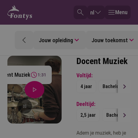
Menu
nl
Jouw opleiding
Jouw toekomst
Docent Muziek
 Docent Muziek
Voltijd:
1:31
4 jaar
Bachelor
St
Deeltijd:
2,5 jaar
Bachelor
S
Adem je muziek, heb je