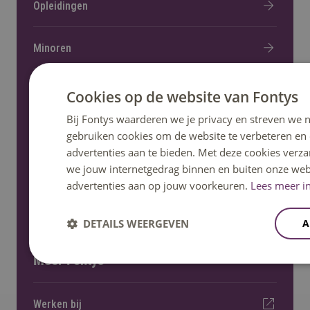
Opleidingen
Minoren
Open dagen
Cookies op de website van Fontys
Bij Fontys waarderen we je privacy en streven we n
Fontys helpt
gebruiken cookies om de website te verbeteren en
advertenties aan te bieden. Met deze cookies verza
we jouw internetgedrag binnen en buiten onze web
Informatie voor nieuwe studenten
advertenties aan op jouw voorkeuren.
Lees meer in
DETAILS WEERGEVEN
A
Meer Fontys
Werken bij