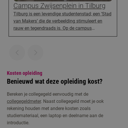
Campus Zwijsenplein in Tilburg
Tilburg is een levendige studentenstad; een ‘Stad
van Makers’ die de verbeelding stimuleert en
rauw en tegendraads is. Op de campus
Zwijsenplein vind je onze 17 kunstopleidingen op
het gebied van muziek, dans, theater, circus,
design, kunsteducatie en architectuur onder één
dak. Een unieke, bruisende en experimentele plek.
Studenten creëren hier, met kunst, de wereld van
morgen.
Kosten opleiding
Benieuwd wat deze opleiding kost?
Bereken je collegegeld eenvoudig met de
collegegeldmeter
. Naast collegegeld moet je ook
rekening houden met andere kosten zoals
studiemateriaal, een laptop en deelname aan de
introductie.