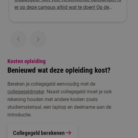
er op deze campus altijd wat te doen! Op de
grote groene zone midden op de campus kun je
in de pauze even ontspannen. In de buurt vind je
een sportclub, restaurants, winkels en een
bioscoop.
Kosten opleiding
Benieuwd wat deze opleiding kost?
Bereken je collegegeld eenvoudig met de
collegegeldmeter
. Naast collegegeld moet je ook
rekening houden met andere kosten zoals
studiemateriaal, een laptop en deelname aan de
introductie.
Collegegeld berekenen