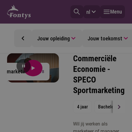
Menu
nl
Jouw opleiding
Jouw toekomst
Commerciële
Economie -
portmarketing
1:18
SPECO
Sportmarketing
4 jaar
Bachelor
Vol
Wil jij werken als
marketeer of manager