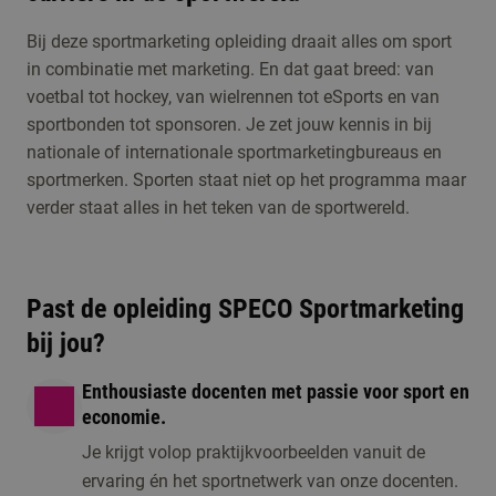
Studiekeuzeactiviteiten
Kennismaken met
Bij deze sportmarketing opleiding draait alles om sport
in combinatie met marketing. En dat gaat breed: van
Commerciële
voetbal tot hockey, van wielrennen tot eSports en van
Economie -
sportbonden tot sponsoren. Je zet jouw kennis in bij
SPECO
nationale of internationale sportmarketingbureaus en
Sportmarketing
sportmerken. Sporten staat niet op het programma maar
Open dag/ avond
verder staat alles in het teken van de sportwereld.
1 moment beschikbaar
Meld je aan voor de
open dag, een online
voorlichting of één
Past de opleiding SPECO Sportmarketing
van de andere
bij jou?
activiteiten om kennis
te maken met de
Enthousiaste docenten met passie voor sport en
economie.
opleiding.
Je krijgt volop praktijkvoorbeelden vanuit de
ervaring én het sportnetwerk van onze docenten.