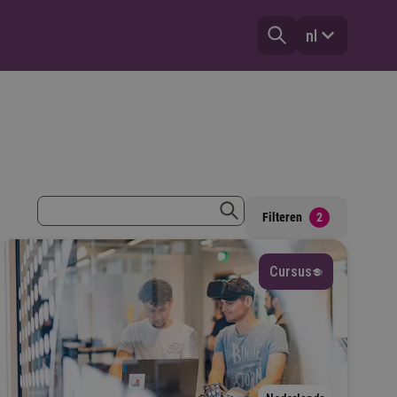
nl
zoekterm
Filteren
2
zoeken
Cursus