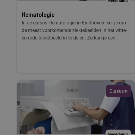
Nederlands
Hematologie
In de cursus Hematologie in Eindhoven leer je om
Ik
de meest voorkomende ziektebeelden in het witte-
en rode bloedbeeld in te delen. Zo kun je een
indicatie geven over de oorzaak van deze
ziektebeelden. Ook krijg je kennis van en inzicht in
Ta
de theorie van hematologie.
L
Cursus
S
Nederlands