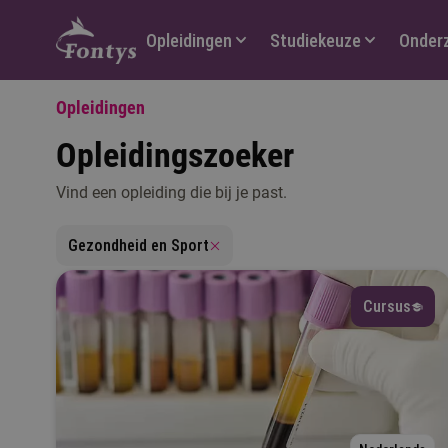
Hoofdmenu
Opleidingen
Studiekeuze
Onder
Opleidingen
Opleidingszoeker
Vind een opleiding die bij je past.
V
Gezondheid en Sport
Cursus
T
M