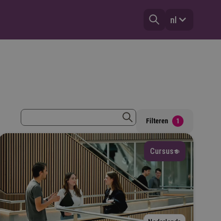
nl
zoekterm
Filteren
1
zoeken
Cursus