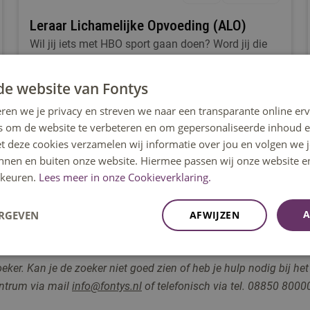
Leraar Lichamelijke Opvoeding (ALO)
Wil jij iets met HBO sport gaan doen? Word jij die
enthousiaste gymleraar? Kom naar de ALO en word
leraar LO om leerlingen vakkundig te laten sporten
de website van Fontys
en bewegen op school
ren we je privacy en streven we naar een transparante online erv
s om de website te verbeteren en om gepersonaliseerde inhoud e
Eindhoven
et deze cookies verzamelen wij informatie over jou en volgen we
innen en buiten onze website. Hiermee passen wij onze website e
keuren.
Lees meer in onze Cookieverklaring.
9
Volgende
A
ERGEVEN
AFWIJZEN
r. Kan je de zoeker niet goed zien of heb je hulp nodig bij het
entrum via
mail
info@fontys.nl
of telefonisch via tel. 08850 80000