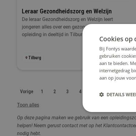
Leraar Gezondheidszorg en Welzijn
De leraar Gezondheidszorg en Welzijn leert
jongeren alles over een gezonde levensstijl. Volg de
opleiding in deeltijd in Tilburg.
Cookies op 
Bij Fontys waarde
gebruiken cookie
Tilburg
aan te bieden. M
internetgedrag b
aan op jouw voor
Vorige
1
2
3
4
5
6
7
8
DETAILS WE
Toon alles
Op deze pagina maken we gebruik van een opleidingszoeke
helpen! Neem gerust contact me
t op het Klantcontactc
nodig hebt.