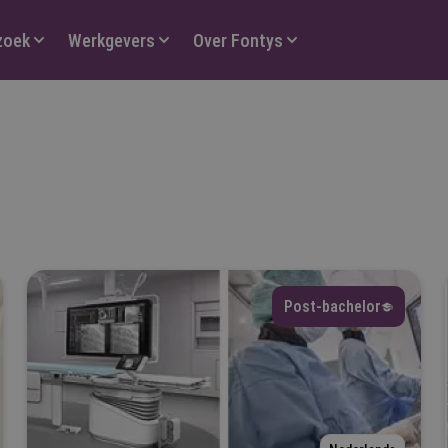
zoek
Werkgevers
Over Fontys
orm
Selecteer
Post-bachelor
ype
Selecteer
ijn vooropleiding