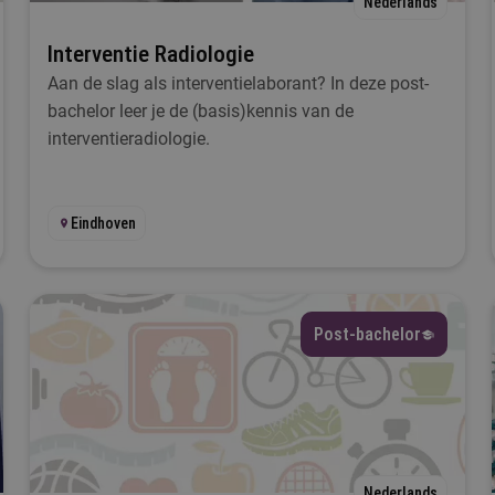
Nederlands
Selecteer
Interventie Radiologie
Aan de slag als interventielaborant? In deze post-
 wil iets met...
bachelor leer je de (basis)kennis van de
interventieradiologie.
Selecteer
al
Eindhoven
Selecteer
esplaats
Post-bachelor
Selecteer
tartmoment
Selecteer
Nederlands