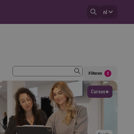
nl
zoekterm
Filteren
2
zoeken
Cursus