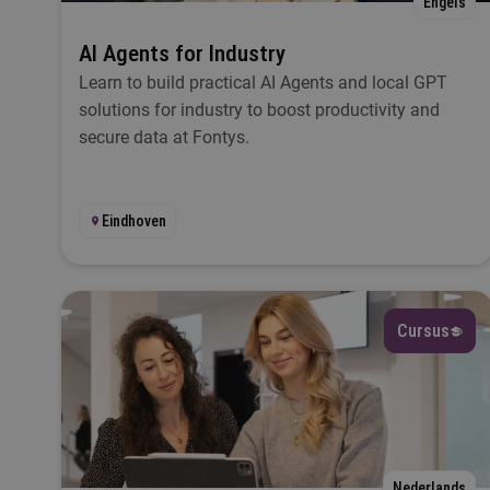
Engels
AI Agents for Industry
Learn to build practical AI Agents and local GPT
Ik
solutions for industry to boost productivity and
secure data at Fontys.
Ta
Eindhoven
L
Cursus
S
Nederlands