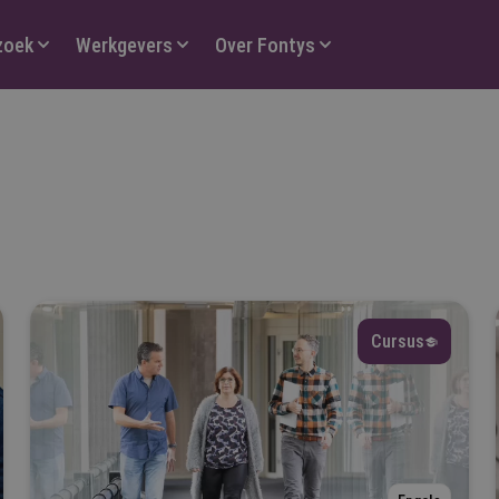
zoek
Werkgevers
Over Fontys
orm
Selecteer
Cursus
ype
Selecteer
ijn vooropleiding