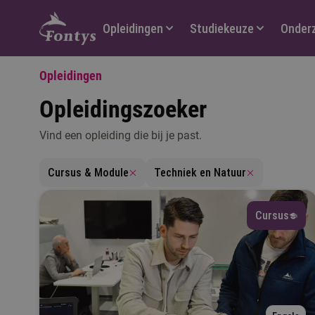
Hoofdmenu
Opleidingen
Studiekeuze
Onder
Opleidingen
Opleidingszoeker
Vind een opleiding die bij je past.
V
Cursus & Module
Techniek en Natuur
Cursus
T
M