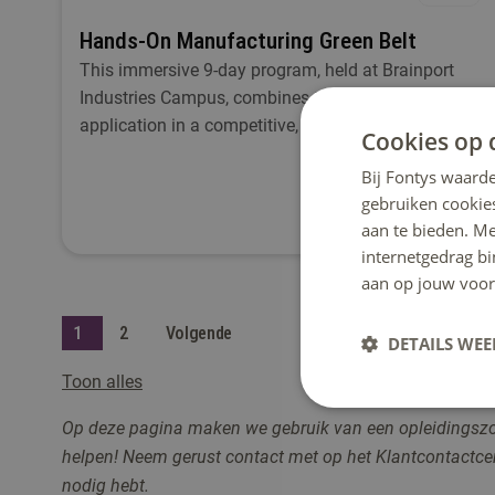
Hands-On Manufacturing Green Belt
This immersive 9-day program, held at Brainport
Industries Campus, combines theory and practical
application in a competitive, team-based
Cookies op 
environment.
Bij Fontys waarde
gebruiken cookie
aan te bieden. M
internetgedrag b
aan op jouw voor
1
2
Volgende
DETAILS WE
Toon alles
Op deze pagina maken we gebruik van een opleidingszoeke
helpen! Neem gerust contact me
t op het Klantcontactc
nodig hebt.