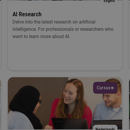
Engels
Selecteer
AI Research
Delve into the latest research on artificial
 wil iets met...
intelligence. For professionals or researchers who
want to learn more about AI.
Selecteer
al
Selecteer
esplaats
Cursus
Selecteer
tartmoment
Selecteer
Nederlands