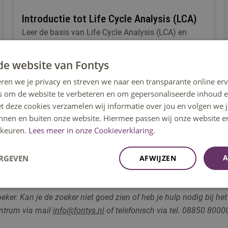
Introductie tot Life Cycle Analysis (LCA)
Leer de basis van Life Cycle Analysis (LCA) en
maak de milieu-impact van producten en
processen duidelijk met deze Fontys cursus.
de website van Fontys
ren we je privacy en streven we naar een transparante online erv
s om de website te verbeteren en om gepersonaliseerde inhoud e
Eindhoven
et deze cookies verzamelen wij informatie over jou en volgen we
innen en buiten onze website. Hiermee passen wij onze website e
keuren.
Lees meer in onze Cookieverklaring.
A
ERGEVEN
AFWIJZEN
r. Kan je de zoeker niet goed zien of heb je hulp nodig bij het
entrum via
mail
info@fontys.nl
of telefonisch via tel. 08850 80000