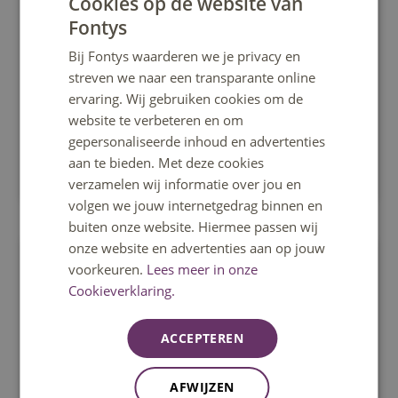
Cookies op de website van
Fontys
DUTCH
SEO in 2026: Staying Visible in the AI Era
Bij Fontys waarderen we je privacy en
Discover how AI is changing SEO and stay visible in
ENGLISH
streven we naar een transparante online
search engines, AI tools and generative search
ervaring. Wij gebruiken cookies om de
results.
website te verbeteren en om
gepersonaliseerde inhoud en advertenties
aan te bieden. Met deze cookies
Venlo
verzamelen wij informatie over jou en
volgen we jouw internetgedrag binnen en
buiten onze website. Hiermee passen wij
onze website en advertenties aan op jouw
Cursus
voorkeuren.
Lees meer in onze
Cookieverklaring.
ACCEPTEREN
AFWIJZEN
Nederlands