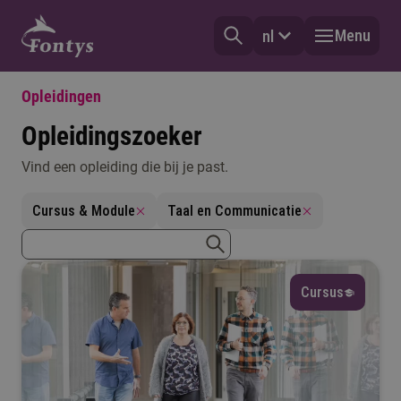
Menu
nl
Opleidingen
Opleidingszoeker
Vind een opleiding die bij je past.
Vorm
Cursus & Module
Taal en Communicatie
Selecteer
zoekterm
Type
zoeken
Cursus
Selecteer
Mijn vooropleiding
Selecteer