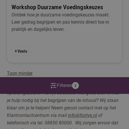
Workshop Duurzame Voedingskeuzes
Ontdek hoe je duurzame voedingskeuzes maakt.
Leer gedrag begrijpen en pas kennis direct toe in
praktijk en dagelijks leven.
Venlo
Toon minder
Op deze pagina maken we gebruik van een
Filteren
2
opleidingszoeker. Kan je de zoeker niet goed zien of heb
je hulp nodig bij het begrijpen van de inhoud? Wij staan
klaar om je te helpen! Neem gerust contact me
t op het
Klantcontactcentrum via
mail
info@fontys.nl
of
telefonisch via tel. 08850 80000. Wij zorgen ervoor dat