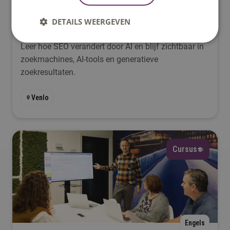
SEO in 2026: zichtbaar blijven in het AI-
DETAILS WEERGEVEN
tijdperk
Leer hoe SEO verandert door AI en blijf zichtbaar in
zoekmachines, AI-tools en generatieve
zoekresultaten.
Venlo
Cursus
Engels