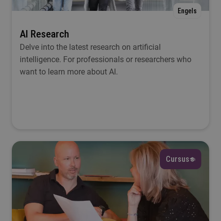
Engels
Ik wil iets met...
AI Research
Delve into the latest research on artificial
Selecteer
intelligence. For professionals or researchers who
want to learn more about AI.
Taal
Selecteer
Lesplaats
Selecteer
Cursus
Startmoment
Selecteer