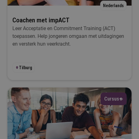
Duur
Nederlands
Selecteer
Coachen met impACT
Leer Acceptatie en Commitment Training (ACT)
toepassen. Help jongeren omgaan met uitdagingen
Filteren
en versterk hun veerkracht.
Tilburg
Cursus