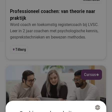
Professioneel coachen: van theorie naar
praktijk
Word coach en toekomstig registercoach bij LVSC.
Leer in 2 jaar coachen met psychologische kennis,
gesprekstechnieken en bewezen methodes.
Tilburg
Cursus
Engels