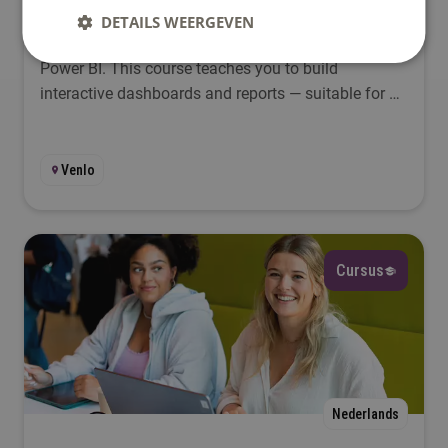
Management Dashboards with Power BI
DETAILS WEERGEVEN
Turn raw business data into actionable insights with
Power BI. This course teaches you to build
interactive dashboards and reports — suitable for all
departments.
Venlo
Cursus
Nederlands