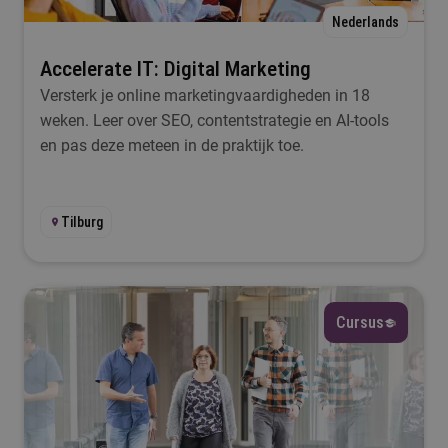
Nederlands
Ik wil iets met...
Accelerate IT: Digital Marketing
Versterk je online marketingvaardigheden in 18
Selecteer
weken. Leer over SEO, contentstrategie en AI-tools
en pas deze meteen in de praktijk toe.
Taal
Selecteer
Tilburg
Lesplaats
Selecteer
Cursus
Startmoment
Selecteer