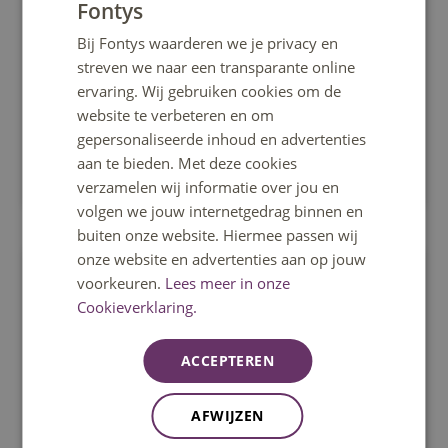
Fontys
DUTCH
Management Dashboards in Power BI
Bij Fontys waarderen we je privacy en
Deze module behandelt aspecten zoals het inladen
ENGLISH
streven we naar een transparante online
van de juiste data met behulp van query’s, het
ervaring. Wij gebruiken cookies om de
leggen van relaties tussen deze data, het op een
website te verbeteren en om
doelmatige manier visualiseren van data en het
gepersonaliseerde inhoud en advertenties
maken van zowel eenvoudige als complexe DAX-
aan te bieden. Met deze cookies
calculaties in Power BI.
Venlo
verzamelen wij informatie over jou en
volgen we jouw internetgedrag binnen en
buiten onze website. Hiermee passen wij
onze website en advertenties aan op jouw
Cursus
voorkeuren.
Lees meer in onze
Cookieverklaring.
ACCEPTEREN
AFWIJZEN
Engels