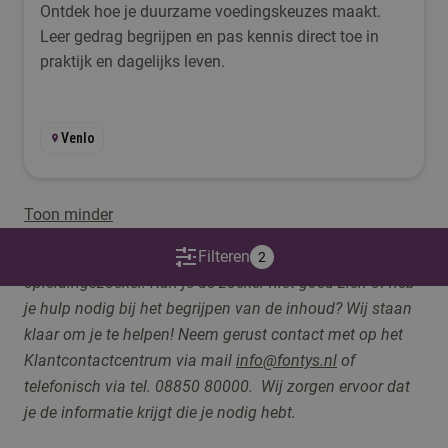
Ontdek hoe je duurzame voedingskeuzes maakt.
Leer gedrag begrijpen en pas kennis direct toe in
praktijk en dagelijks leven.
Venlo
Toon minder
Op deze pagina maken we gebruik van een
Filteren
2
opleidingszoeker. Kan je de zoeker niet goed zien of heb
je hulp nodig bij het begrijpen van de inhoud? Wij staan
klaar om je te helpen! Neem gerust contact me
t op het
Klantcontactcentrum via
mail
info@fontys.nl
of
telefonisch via tel. 08850 80000. Wij zorgen ervoor dat
je de informatie krijgt die je nodig hebt.