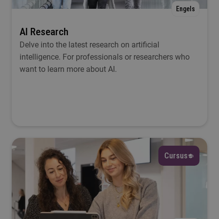
Duur
Engels
Selecteer
AI Research
Delve into the latest research on artificial
intelligence. For professionals or researchers who
Filteren
want to learn more about AI.
Cursus