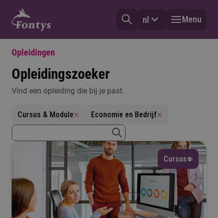
Menu
nl
Opleidingen
Opleidingszoeker
Vind een opleiding die bij je past.
Vorm
Cursus & Module
Economie en Bedrijf
Selecteer
zoekterm
Type
zoeken
Cursus
Selecteer
Mijn vooropleiding
Selecteer