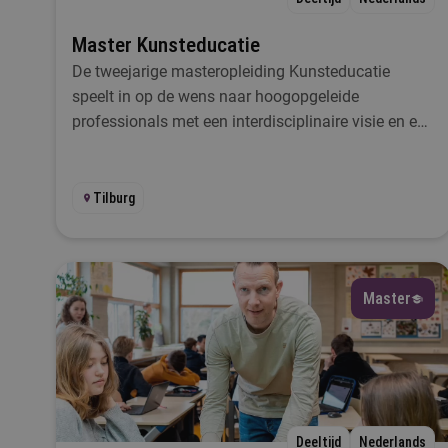
Master Kunsteducatie
D
De tweejarige masteropleiding Kunsteducatie
speelt in op de wens naar hoogopgeleide
professionals met een interdisciplinaire visie en een
onderzoekende houding binnen de sector kunst en
cultuur.
Tilburg
Master
Deeltijd
Nederlands