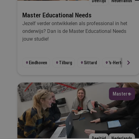
Deeltijd
Nederlands
Master Educational Needs
Jezelf verder ontwikkelen als professional in het
Ik
onderwijs? Dan is de Master Educational Needs
jouw studie!
Ta
Eindhoven
Tilburg
Sittard
's-Hertogenbos
L
Master
S
Deeltijd
Nederlands