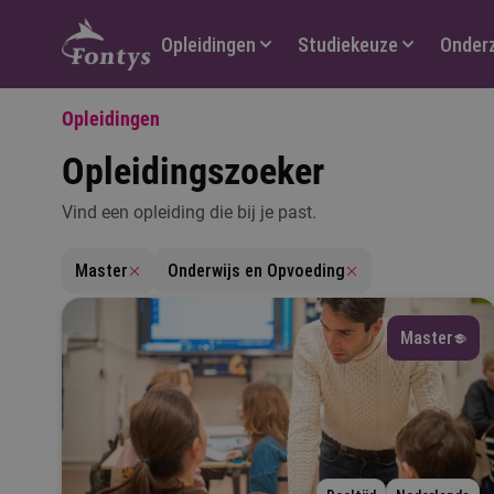
Hoofdmenu
Opleidingen
Studiekeuze
Onder
Opleidingen
Opleidingszoeker
Vind een opleiding die bij je past.
V
Master
Onderwijs en Opvoeding
Master
T
M