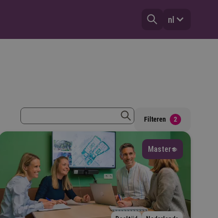
nl
zoekterm
Filteren
2
zoeken
Master