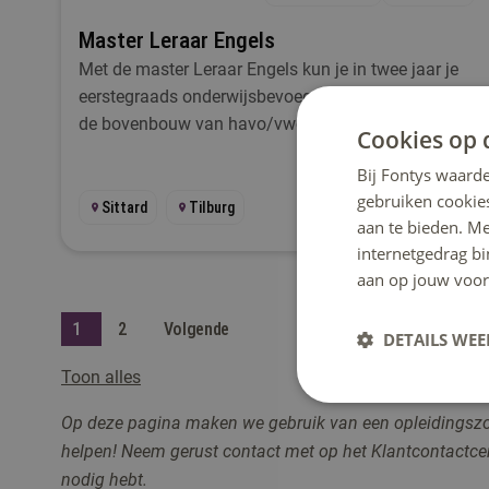
Master Leraar Engels
Met de master Leraar Engels kun je in twee jaar je
eerstegraads onderwijsbevoegdheid behalen voor
de bovenbouw van havo/vwo en het hoger
Cookies op 
beroepsonderwijs.
Bij Fontys waarde
gebruiken cookie
Sittard
Tilburg
aan te bieden. M
internetgedrag b
aan op jouw voor
1
2
Volgende
DETAILS WE
Toon alles
Op deze pagina maken we gebruik van een opleidingszoeke
helpen! Neem gerust contact me
t op het Klantcontactc
nodig hebt.