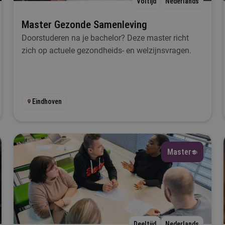
Voltijd
Nederlands
Selecteer
Master Gezonde Samenleving
Doorstuderen na je bachelor? Deze master richt
 wil iets met...
zich op actuele gezondheids- en welzijnsvragen.
Selecteer
al
ch
Rotterdam
Eindhoven
Nijmegen
Utrecht
Bergen op Zoom
Selecteer
esplaats
Master
Selecteer
tartmoment
Selecteer
Deeltijd
Nederlands