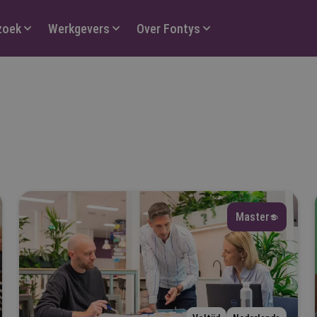
zoek
Werkgevers
Over Fontys
orm
Selecteer
Master
ype
Selecteer
ijn vooropleiding