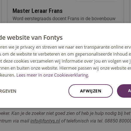
Master Leraar Frans
Word eerstegraads docent Frans in de bovenbouw
havo/vwo met deze tweejarige master.
de website van Fontys
ren we je privacy en streven we naar een transparante online erv
s om de website te verbeteren en om gepersonaliseerde inhoud e
Tilburg
et deze cookies verzamelen wij informatie over jou en volgen we
innen en buiten onze website. Hiermee passen wij onze website e
keuren.
Lees meer in onze Cookieverklaring.
A
ERGEVEN
AFWIJZEN
r. Kan je de zoeker niet goed zien of heb je hulp nodig bij het
entrum via
mail
info@fontys.nl
of telefonisch via tel. 08850 80000