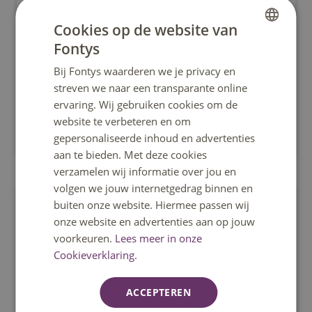
Master Leraar Biologie
Cookies op de website van
Fontys
Volg de master Leraar Biologie en groei in
DUTCH
vakkennis, didactiek en onderzoek. Lesgeven in
Bij Fontys waarderen we je privacy en
ENGLISH
lastigere onderwerpen, pubers motiveren en
streven we naar een transparante online
onderwijs vernieuwen.
ervaring. Wij gebruiken cookies om de
website te verbeteren en om
Tilburg
gepersonaliseerde inhoud en advertenties
aan te bieden. Met deze cookies
verzamelen wij informatie over jou en
volgen we jouw internetgedrag binnen en
buiten onze website. Hiermee passen wij
Master
onze website en advertenties aan op jouw
voorkeuren.
Lees meer in onze
Cookieverklaring.
ACCEPTEREN
Voltijd, Deeltijd
Nederlands