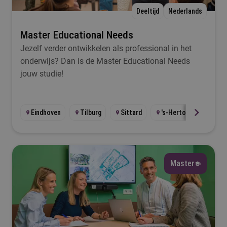
Deeltijd
Nederlands
Ik wil iets met...
Master Educational Needs
Jezelf verder ontwikkelen als professional in het
Selecteer
onderwijs? Dan is de Master Educational Needs
jouw studie!
Taal
Selecteer
Eindhoven
Tilburg
Sittard
's-Hertogenbosch
Lesplaats
Selecteer
Master
Startmoment
Selecteer