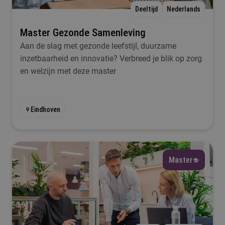
Duur
Deeltijd
Nederlands
Selecteer
Master Gezonde Samenleving
Aan de slag met gezonde leefstijl, duurzame
inzetbaarheid en innovatie? Verbreed je blik op zorg
Filteren
en welzijn met deze master
Eindhoven
Master