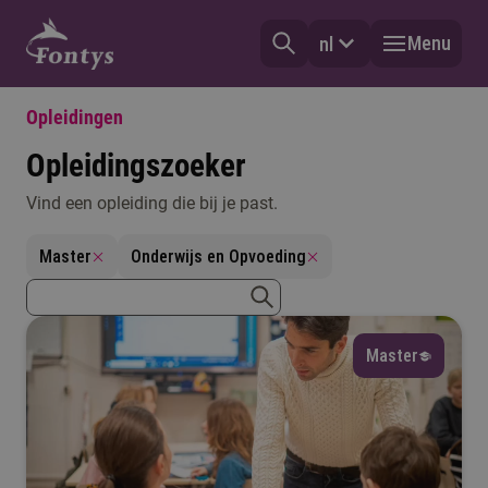
Menu
nl
Opleidingen
Opleidingszoeker
Vind een opleiding die bij je past.
Vorm
Master
Onderwijs en Opvoeding
Selecteer
zoekterm
Type
zoeken
Master
Selecteer
Mijn vooropleiding
Selecteer