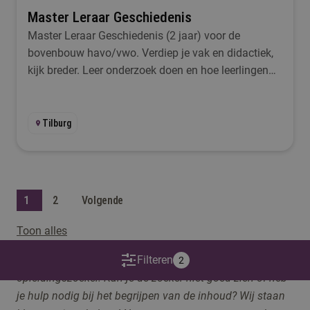
Master Leraar Geschiedenis
Master Leraar Geschiedenis (2 jaar) voor de
bovenbouw havo/vwo. Verdiep je vak en didactiek,
kijk breder. Leer onderzoek doen en hoe leerlingen
leren.
Tilburg
1
2
Volgende
Toon alles
Op deze pagina maken we gebruik van een
Filteren
2
opleidingszoeker. Kan je de zoeker niet goed zien of heb
je hulp nodig bij het begrijpen van de inhoud? Wij staan