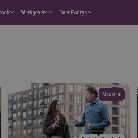
zoek
Werkgevers
Over Fontys
orm
Selecteer
Master
ype
Selecteer
ijn vooropleiding