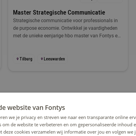
Master Strategische Communicatie
Strategische communicatie voor professionals in
de purpose economie. Ontwikkel je vaardigheden
met de unieke eenjarige hbo master van Fontys en
NHL Stenden.
Tilburg
Leeuwarden
de website van Fontys
ren we je privacy en streven we naar een transparante online erv
r. Kan je de zoeker niet goed zien of heb je hulp nodig bij het
s om de website te verbeteren en om gepersonaliseerde inhoud e
entrum via
mail
info@fontys.nl
of telefonisch via tel. 08850 80000
et deze cookies verzamelen wij informatie over jou en volgen we