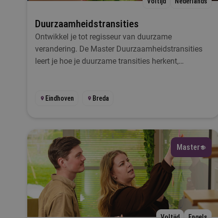
Voltijd
Nederlands
Duurzaamheidstransities
Ontwikkel je tot regisseur van duurzame
Ik
verandering. De Master Duurzaamheidstransities
leert je hoe je duurzame transities herkent,
analyseert en aanjaagt.
Ta
Eindhoven
Breda
L
Master
S
Voltijd
Engels