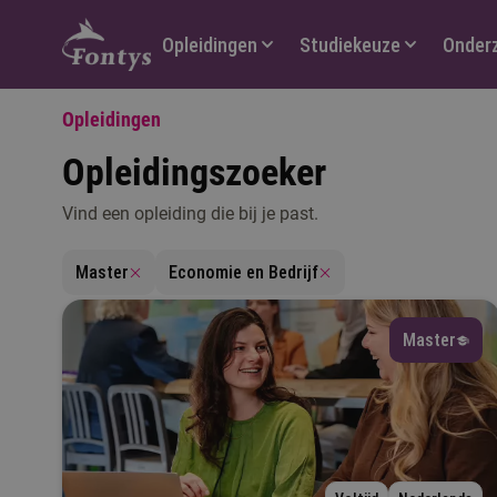
Hoofdmenu
Opleidingen
Studiekeuze
Onder
Opleidingen
Opleidingszoeker
Vind een opleiding die bij je past.
V
Master
Economie en Bedrijf
Master
T
M