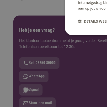
internetgedrag b
aan op jouw voor
DETAILS WE
Heb je een vraag?
Het klantcontactcentrum helpt je graag verder. Berei
Telefonisch bereikbaar tot 12:30u.
Bel: 08850 80000
WhatsApp
Signal
Stuur een mail