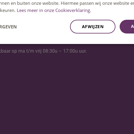
innen en buiten onze website. Hiermee passen wij onze website e
keuren.
Lees meer in onze Cookieverklaring.
A
ERGEVEN
AFWIJZEN
kbaar op ma t/m vrij 08:30u – 17:00u uur.