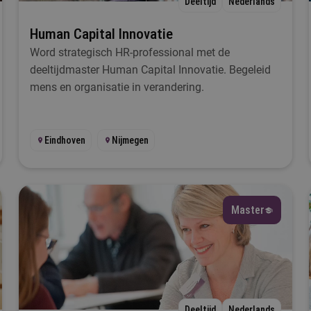
Deeltijd
Nederlands
Selecteer
Human Capital Innovatie
Word strategisch HR-professional met de
 wil iets met...
deeltijdmaster Human Capital Innovatie. Begeleid
mens en organisatie in verandering.
Selecteer
al
Eindhoven
Nijmegen
Selecteer
esplaats
Master
Selecteer
tartmoment
Selecteer
Deeltijd
Nederlands