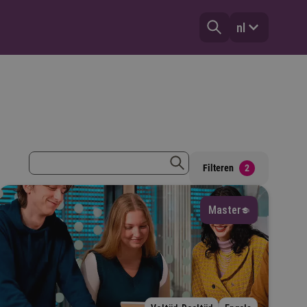
nl
zoekterm
Filteren
2
zoeken
Master