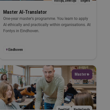
Voltijd, Deeltijd
Engels
Master AI-Translator
One-year master's programme. You learn to apply
AI ethically and practically within organisations. At
Fontys in Eindhoven.
Eindhoven
Master
Deeltijd
Nederlands