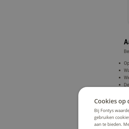
A
Be
Op
Wa
We
De
wa
We
Cookies op 
Zi
Bij Fontys waarde
ve
gebruiken cookie
Ho
aan te bieden. M