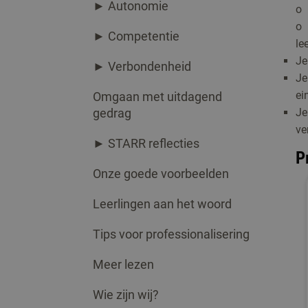
► Autonomie
o 
o 
► Competentie
le
Je
► Verbondenheid
Je
ei
Omgaan met uitdagend
gedrag
Je
ve
► STARR reflecties
P
Onze goede voorbeelden
Leerlingen aan het woord
Tips voor professionalisering
Meer lezen
Wie zijn wij?