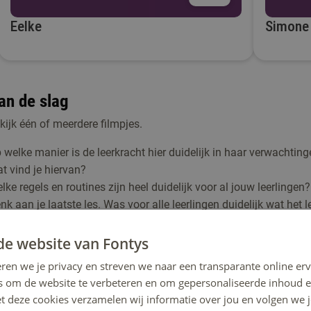
Eelke
Simone
an de slag
kijk één of meerdere filmpjes.
 welke manier is de leerkracht hier duidelijk in haar verwachting
t vind je hiervan?
lke regels en routines zijn heel duidelijk voor al jouw leerlingen?
nk aan je laatste les. Was voor alle leerlingen duidelijk wat het
s voor keuzes? Aan welke criteria het werk moest voldoen? Of 
lke activiteiten de leerlingen konden doen als ze klaar waren?
de website van Fontys
jn er situaties waarin je merkt dat leerlingen niet precies weten 
ren we je privacy en streven we naar een transparante online erv
rwacht?
s om de website te verbeteren en om gepersonaliseerde inhoud e
e kan duidelijkheid kan helpen om uitdagend gedrag te voorko
et deze cookies verzamelen wij informatie over jou en volgen we