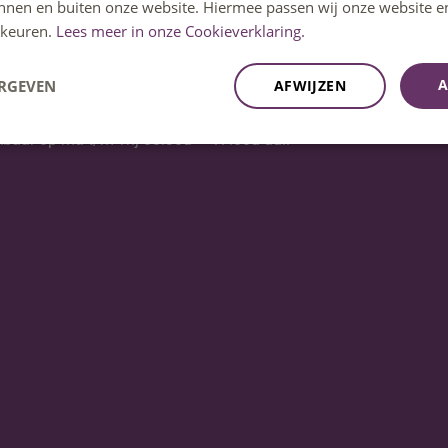
innen en buiten onze website. Hiermee passen wij onze website e
keuren.
Lees meer in onze Cookieverklaring.
A
ERGEVEN
AFWIJZEN
kbaar op ma t/m vrij 08:30u – 17:00u uur.