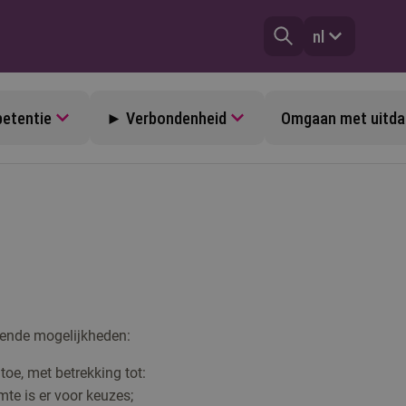
nl
etentie
► Verbondenheid
Omgaan met uitda
lgende mogelijkheden:
toe, met betrekking tot:
te is er voor keuzes;