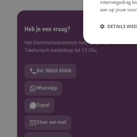
internetgedrag b
aan op jouw voor
DETAILS WE
Heb je een vraag?
Het klantcontactcentrum helpt je graag verder. Berei
Telefonisch bereikbaar tot 12:30u.
Bel: 08850 80000
WhatsApp
Signal
Stuur een mail