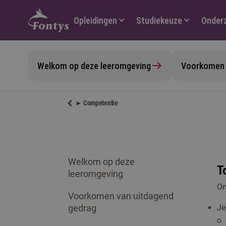
Hoofdmenu
Opleidingen
Studiekeuze
Onder
Welkom op deze leeromgeving
Voorkomen 
► Competentie
Welkom op deze
T
leeromgeving
Om
Voorkomen van uitdagend
gedrag
Je
o 