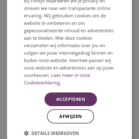
Bij Fontys waarderen we je privacy en
ENGLISH
streven we naar een transparante online
Het klantcontactcentrum helpt je graag verder.
ervaring. Wij gebruiken cookies om de
Bereikbaar op ma t/m vrij 08:30u – 17:00u uur.
website te verbeteren en om
Telefonisch bereikbaar tot 12:30u.
gepersonaliseerde inhoud en advertenties
aan te bieden. Met deze cookies
verzamelen wij informatie over jou en
Bel: 08850 80000
volgen we jouw internetgedrag binnen en
buiten onze website. Hiermee passen wij
WhatsApp
onze website en advertenties aan op jouw
voorkeuren.
Lees meer in onze
Signal
Cookieverklaring.
Stuur een mail
ACCEPTEREN
Stel een vraag
AFWIJZEN
DETAILS WEERGEVEN