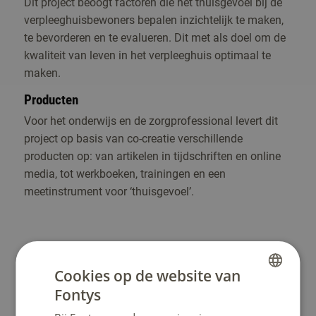
Dit project beoogt factoren die het thuisgevoel bij de
verpleeghuisbewoners bepalen inzichtelijk te maken,
te bevorderen en te evalueren. Dit met als doel om de
kwaliteit van leven in het verpleeghuis optimaal te
maken.
Producten
Voor het onderwijs en de zorgprofessional levert dit
project op basis van co-creatie verschillende
producten op: van artikelen in tijdschriften en online
media, tot werkboeken, trainingen en een
meetinstrument voor ‘thuisgevoel’.
Cookies op de website van
Fontys
DUTCH
Heb je een vraag?