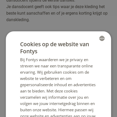
dansdocent tijdens de eerste dansles.
Je dansdocent geeft ook tips waar je deze kleding het
beste kunt aanschaffen en of je ergens korting krijgt op
danskleding.
Aanbevolen lidmaatschap We Are Public -
samenwerking met Fontys
Cookies op de website van
Fontys
DUTCH
Voed je inspiratie in de kunstpraktijk en word lid
Bij Fontys waarderen we je privacy en
van We Are Public voor maar €7,50 per maand
ENGLISH
streven we naar een transparante online
Wat is We Are Public?
ervaring. Wij gebruiken cookies om de
We Are Public is de nieuwe manier van cultuur
website te verbeteren en om
ontdekken en bezoeken. Op het platform vind je
gepersonaliseerde inhoud en advertenties
iedere dag de beste cultuurselectie van
Tilburg
en
aan te bieden. Met deze cookies
de rest van
Nederland
. Zo'n 500 programma's per
verzamelen wij informatie over jou en
maand, scherp geselecteerd door curators. Zo
volgen we jouw internetgedrag binnen en
buiten onze website. Hiermee passen wij
wordt het nog makkelijker om je te laten verrassen
onze website en advertenties aan op jouw
door hun keuzes buiten de gebaande paden en