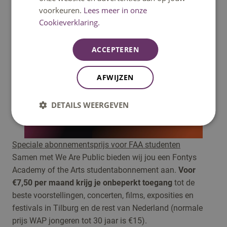
voorkeuren.
Lees meer in onze
met de focus op nieuwe makers. De curators
Cookieverklaring.
vertellen je wat je echt niet mag missen.
ACCEPTEREN
AFWIJZEN
DETAILS WEERGEVEN
Speciale abonnementsprijs voor FAA studenten
Samen met We Are Public bieden wij jou een Fontys
Academy of the Arts studentabonnement aan.
Voor
€7,50 per maand krijg je onbeperkt toegang
tot de
beste voorstellingen, concerten, films, exposities en
festivals in Tilburg en de rest van Nederland (normale
prijs WAP jongeren tot 30 jaar is €15).