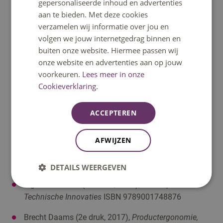
gepersonaliseerde inhoud en advertenties
de (paramedische) zorg
ISBN 9789046907825
aan te bieden. Met deze cookies
verzamelen wij informatie over jou en
Henk Jongman e.a. (editie 3 of 4),
Praktijkgerichte
volgen we jouw internetgedrag binnen en
sociale vaardigheden
ISBN 9789001302399
buiten onze website. Hiermee passen wij
Romée Snijders e.a.,
Flashcards Traumachirurgie &
onze website en advertenties aan op jouw
Orthopedie
ISBN 9789083190952
voorkeuren.
Lees meer in onze
Cookieverklaring.
Facultatief
ACCEPTEREN
Werner Platzer,
Sesam atlas van de anatomie deel 1
Bewegingsapparaat
ISBN 9789006951981
AFWIJZEN
Koos Eissen e.a. (2011),
Sketching the basics
ISBN
9789063695347
DETAILS WEERGEVEN
Inge Oskam e.a. (3e editie, 2021),
Ontwerpen van
Technische Innovaties
ISBN 9789001748876
Brecht Daams (2e druk, 2017),
Productergonomie,