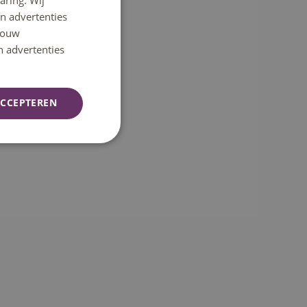
aring. Wij
n advertenties
ENGLISH
 jouw
n advertenties
CCEPTEREN