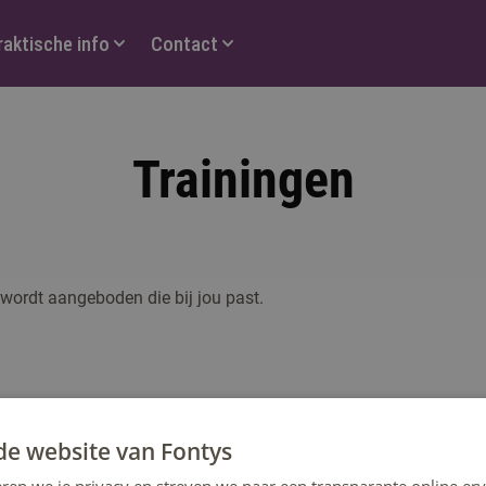
raktische info
Contact
Trainingen
g wordt aangeboden die bij jou past.
de website van Fontys