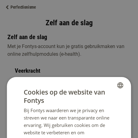
Perfectionisme
Zelf aan de slag
Zelf aan de slag
Met je Fontys-account kun je gratis gebruikmaken van
online zelfhulpmodules (e-health).
Veerkracht
Wil je sterker omgaan met tegenslagen? Deze
module helpt je begrijpen waarom je reageert
Cookies op de website van
zoals je doet. Zo leer je veerkracht opbouwen voor
Fontys
DUTCH
de toekomst.
Bij Fontys waarderen we je privacy en
ENGLISH
streven we naar een transparante online
naar module Veerkracht
ervaring. Wij gebruiken cookies om de
website te verbeteren en om