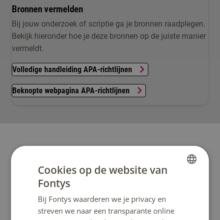
Bronnen vermelden
Bij jouw onderzoek of scriptie ga je bronnen raadplegen.
Bekijk hieronder hoe je deze bronnen op de juiste manier
vermeldt.
Volledige handleiding APA-richtlijnen
Beknopte webpagina APA-richtlijnen
Cookies op de website van
Fontys
Heb je een vraag?
DUTCH
Bij Fontys waarderen we je privacy en
ENGLISH
Het klantcontactcentrum helpt je graag verder.
streven we naar een transparante online
Bereikbaar op ma t/m vrij 08:30u – 17:00u uur.