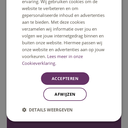
ervaring. Wij gebruiken cookies om de
Telefonisch bereikbaar tot 12:30u.
website te verbeteren en om
gepersonaliseerde inhoud en advertenties
aan te bieden. Met deze cookies
Bel: 08850 80000
verzamelen wij informatie over jou en
volgen we jouw internetgedrag binnen en
WhatsApp
buiten onze website. Hiermee passen wij
onze website en advertenties aan op jouw
voorkeuren.
Lees meer in onze
Signal
Cookieverklaring.
Stuur een mail
ACCEPTEREN
Stel een vraag
AFWIJZEN
DETAILS WEERGEVEN
Ga snel naar