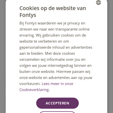
Cookies op de website van
Doorzoek informatiebronnen die beschikbaar zijn binnen
Fontys, zoals e-books en artikelen
Fontys
DUTCH
Bij Fontys waarderen we je privacy en
ENGLISH
Zoeken in Fontys Finder
streven we naar een transparante online
ervaring. Wij gebruiken cookies om de
website te verbeteren en om
gepersonaliseerde inhoud en advertenties
Geavanceerd zoeken
aan te bieden. Met deze cookies
verzamelen wij informatie over jou en
volgen we jouw internetgedrag binnen en
Stel je vraag aan de Fontys Bibliotheek
buiten onze website. Hiermee passen wij
onze website en advertenties aan op jouw
Stuur een mail
voorkeuren.
Lees meer in onze
Cookieverklaring.
Bekijk contactpersonen
ACCEPTEREN