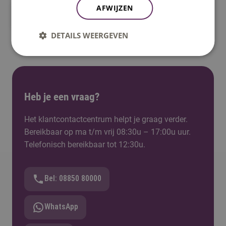
AFWIJZEN
Veelgestelde vragen
DETAILS WEERGEVEN
Heb je een vraag?
Het klantcontactcentrum helpt je graag verder.
Bereikbaar op ma t/m vrij 08:30u – 17:00u uur.
Telefonisch bereikbaar tot 12:30u.
Bel: 08850 80000
WhatsApp