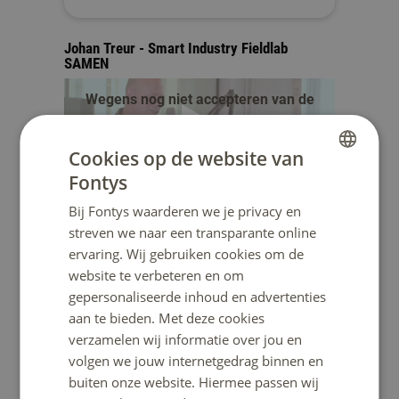
Johan Treur - Smart Industry Fieldlab
SAMEN
Wegens nog niet accepteren van de
cookies is de YouTube video niet
zichtbaar.
Cookies op de website van
Fontys
afspelen
DUTCH
Arnold Versteeg - VPT Versteeg
Bij Fontys waarderen we je privacy en
ENGLISH
streven we naar een transparante online
Wegens nog niet accepteren van de
ervaring. Wij gebruiken cookies om de
cookies is de YouTube video niet
website te verbeteren en om
zichtbaar.
gepersonaliseerde inhoud en advertenties
aan te bieden. Met deze cookies
afspelen
verzamelen wij informatie over jou en
volgen we jouw internetgedrag binnen en
buiten onze website. Hiermee passen wij