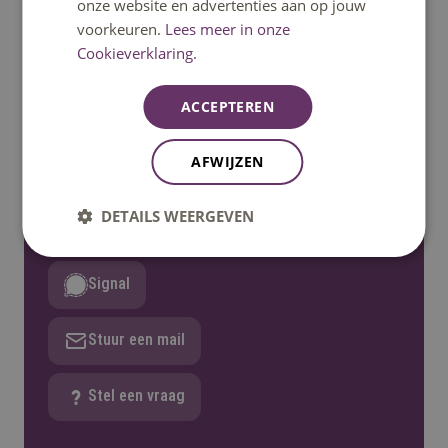
onze website en advertenties aan op jouw
Heb je een vraag?
voorkeuren.
Lees meer in onze
Cookieverklaring.
Het klantcontactcentrum helpt je graag verder.
Bereikbaar op ma t/m vrij 08:30u – 17:00u uur.
Telefonisch bereikbaar tot 12:30u.
ACCEPTEREN
AFWIJZEN
Bel: 08850 80000
DETAILS WEERGEVEN
WhatsApp
Signal
Stuur een mail
Stel een vraag