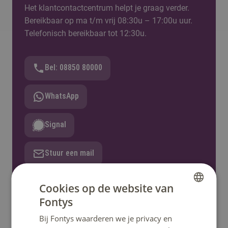
Het klantcontactcentrum helpt je graag verder.
Bereikbaar op ma t/m vrij 08:30u – 17:00u uur.
Telefonisch bereikbaar tot 12:30u.
Bel: 08850 80000
WhatsApp
Signal
Stuur een mail
Stel een vraag
Cookies op de website van
Fontys
DUTCH
Bij Fontys waarderen we je privacy en
ENGLISH