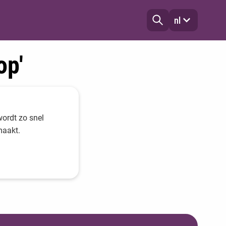
nl
op'
wordt zo snel
maakt.